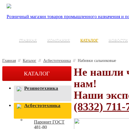
Розничный магазин товаров промышленного назначения и по
ГЛАВНАЯ
КОМПАНИЯ
КАТАЛОГ
НОВОСТИ
Главная
//
Каталог
//
Асбестотехника
//
Набивки сальниковые
Не нашли 
КАТАЛОГ
нам!
Резинотехника
Наши эксп
(8332) 711-
Асбестотехника
Паронит ГОСТ
481-80