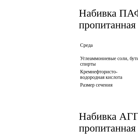
Набивка ПАФ
пропитанная
Среда
Углеаммониевые соли, бут
спирты
Кремнефтористо-
водородная кислота
Размер сечения
Набивка АГГР
пропитанная 