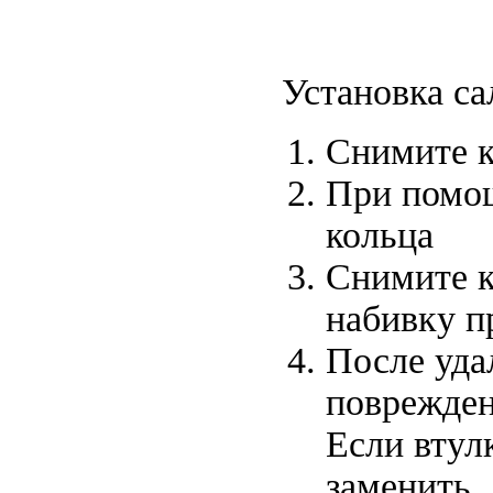
Установка с
Снимите к
При помощ
кольца
Снимите к
набивку п
После уда
поврежде
Если втул
заменить.