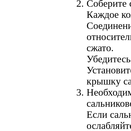
Соберите 
Каждое ко
Соединени
относитель
сжато.
Убедитесь
Установит
крышку са
Необходим
сальников
Если саль
ослабляйт