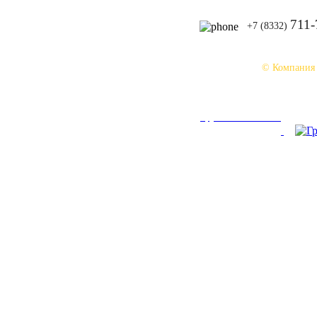
711-
+7 (8332)
© Компания
При использовании материалов сайта ссыл
Группа ВКонтакте: