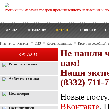
Розничный магазин товаров промышленного назначения и по
ГЛАВНАЯ
КОМПАНИЯ
КАТАЛОГ
НОВОСТИ
С
Главная
//
Каталог
//
СИЗ
//
Кремы защитные
//
Крем гидрофобный з
Не нашли ч
КАТАЛОГ
нам!
Резинотехника
Наши экспе
Асбестотехника
(8332) 711-
Полимеры
Новые посту
ВКонтакте
. 
Подшипники