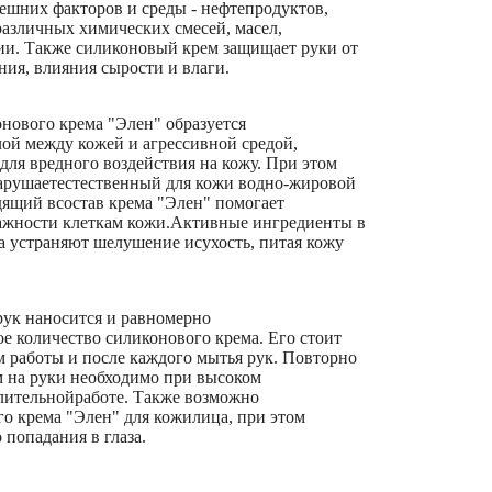
ешних факторов и среды - нефтепродуктов,
азличных химических смесей, масел,
ии. Также силиконовый крем защищает руки от
ия, влияния сырости и влаги.
нового крема "Элен" образуется
й между кожей и агрессивной средой,
ля вредного воздействия на кожу. При этом
арушаетестественный для кожи водно-жировой
одящий всостав крема "Элен" помогает
лажности клеткам кожи.Активные ингредиенты в
а устраняют шелушение исухость, питая кожу
рук наносится и равномерно
е количество силиконового крема. Его стоит
 работы и после каждого мытья рук. Повторно
 на руки необходимо при высоком
лительнойработе. Также возможно
о крема "Элен" для кожилица, при этом
 попадания в глаза.