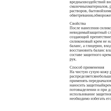
вредныхвоздействий вн
смазочныхматериалов, р
растворов, бытовойхим
обветревания,обморожен
Свойства
После нанесения силико
невидимыйзащитный сло
создающий препятствиед
силиконовый крем не н
баланс, а глицерин, вх
восстановить баланс в
составе защитного крем
рук.
Способ применения
На чистую сухую кожу 
распределяетсянебольшо
применять передначалом
наносить защитныйкрем
потовыделении и при д
использование защитног
необходимо избегать его