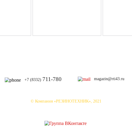
711-780
magazin@rti43.ru
+7 (8332)
© Компания «РЕЗИНОТЕХНИК», 2021
овании материалов сайта ссылка на первоисточник обязательна. Все пра
Группа ВКонтакте:
vk.com/spetsodezhda43