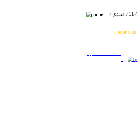
711-
+7 (8332)
© Компания
При использовании материалов сайта ссыл
Группа ВКонтакте: